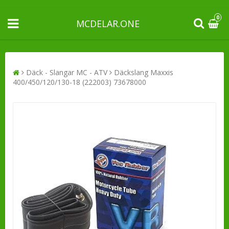
0
MCDELAR.ONE
Däck - Slangar MC - ATV
Däckslang Maxxis
400/450/120/130-18 (222003) 73678000