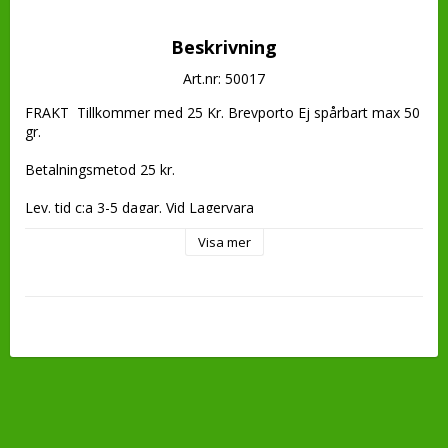
Beskrivning
Art.nr: 50017
FRAKT  Tillkommer med 25 Kr. Brevporto Ej spårbart max 50 
gr.

Betalningsmetod 25 kr.

Lev. tid c:a 3-5 dagar. Vid Lagervara

Visa mer
Beställningsvara Lev. tid c:a 7-10 dagar. IMPORT 