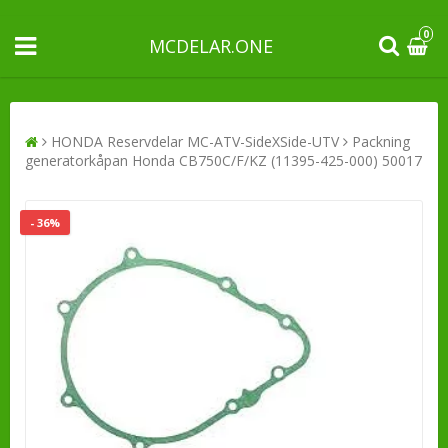
0
MCDELAR.ONE
HONDA Reservdelar MC-ATV-SideXSide-UTV
Packning
generatorkåpan Honda CB750C/F/KZ (11395-425-000) 50017
- 36%