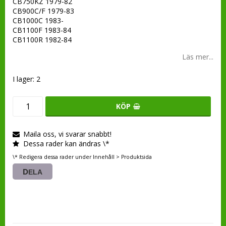
CB750KZ 1979-82
CB900C/F 1979-83
CB1000C 1983-
CB1100F 1983-84
CB1100R 1982-84
Läs mer...
I lager: 2
KÖP
Maila oss, vi svarar snabbt!
Dessa rader kan ändras \*
\* Redigera dessa rader under Innehåll > Produktsida
DELA