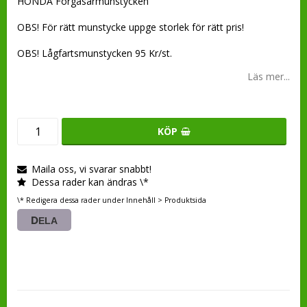
HONDA Förgasarmunstycken
OBS! För rätt munstycke uppge storlek för rätt pris!
OBS! Lågfartsmunstycken 95 Kr/st.
Läs mer...
KÖP
Maila oss, vi svarar snabbt!
Dessa rader kan ändras \*
\* Redigera dessa rader under Innehåll > Produktsida
DELA