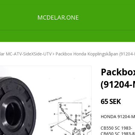
MCDELAR.ONE
ar MC-ATV-SideXSide-UTV
Packbox Honda Kopplingskåpan (91204
Packbo
(91204-
65 SEK
HONDA 91204-MB
CB550 SC 1983-
CB650 SC 1983-8