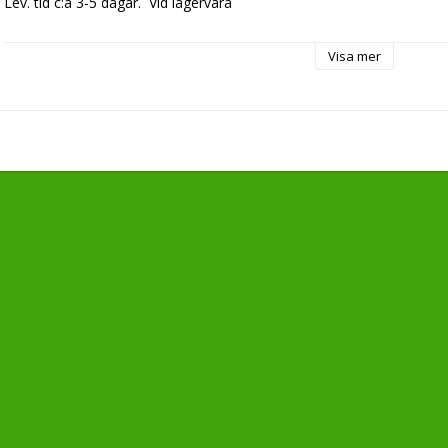
Lev. tid c:a 3-5 dagar.  Vid lagervara

Beställningsvara Lev. tid c:a 7-10 dagar.  IMPORT
Visa mer