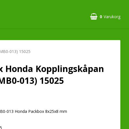
0
Varukorg
Din varukorg är tom
-MB0-013) 15025
x Honda Kopplingskåpan
MB0-013) 15025
0-013 Honda Packbox 8x25x8 mm
5