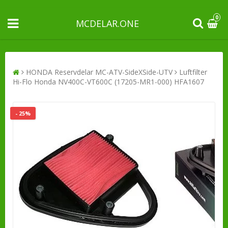
0
MCDELAR.ONE
HONDA Reservdelar MC-ATV-SideXSide-UTV
Luftfilter
Hi-Flo Honda NV400C-VT600C (17205-MR1-000) HFA1607
- 25%