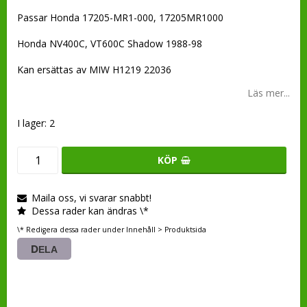
Passar Honda 17205-MR1-000, 17205MR1000
Honda NV400C, VT600C Shadow 1988-98
Kan ersättas av MIW H1219 22036
Läs mer...
I lager: 2
KÖP
Maila oss, vi svarar snabbt!
Dessa rader kan ändras \*
\* Redigera dessa rader under Innehåll > Produktsida
DELA