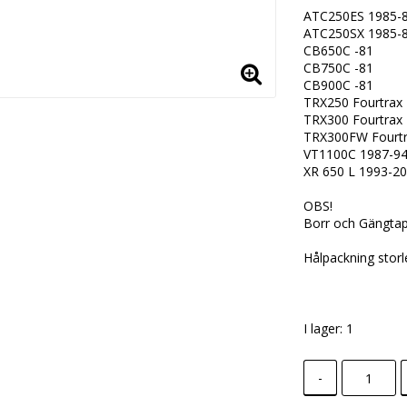
ATC250ES 1985-8
ATC250SX 1985-
CB650C -81
CB750C -81
CB900C -81
TRX250 Fourtrax
TRX300 Fourtrax
TRX300FW Fourtr
VT1100C 1987-9
XR 650 L 1993-2
OBS!
Borr och Gängtap
Hålpackning stor
I lager: 1
-