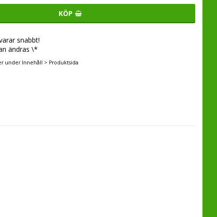
KÖP
svarar snabbt!
an ändras \*
er under Innehåll > Produktsida