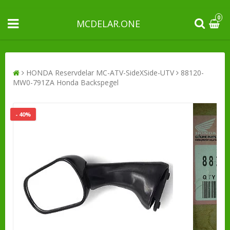
0
MCDELAR.ONE
HONDA Reservdelar MC-ATV-SideXSide-UTV
88120-
MW0-791ZA Honda Backspegel
- 40%