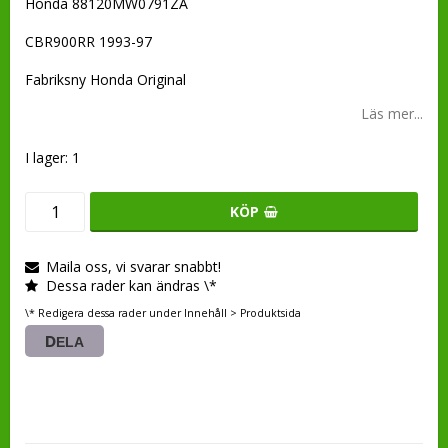
Honda 88120MW0791ZA
CBR900RR 1993-97
Fabriksny Honda Original
Läs mer...
I lager: 1
KÖP
Maila oss, vi svarar snabbt!
Dessa rader kan ändras \*
\* Redigera dessa rader under Innehåll > Produktsida
DELA