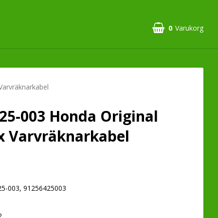
0
Varukorg
Varvräknarkabel
25-003 Honda Original
x Varvräknarkabel
5-003, 91256425003
2