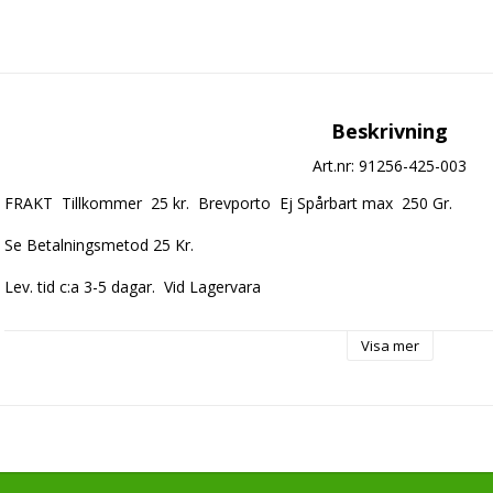
Beskrivning
Art.nr: 91256-425-003
FRAKT  Tillkommer  25 kr.  Brevporto  Ej Spårbart max  250 Gr.

Se Betalningsmetod 25 Kr.

Lev. tid c:a 3-5 dagar.  Vid Lagervara

Beställningsvara Lev. tid c:a 5-10 dagar.  IMPORT
Visa mer