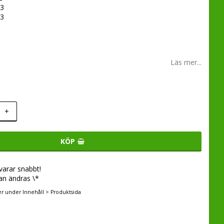
83
83
Läs mer...
+
KÖP
svarar snabbt!
an ändras \*
er under Innehåll > Produktsida