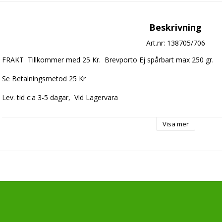
Beskrivning
Art.nr: 138705/706
FRAKT  Tillkommer med 25 Kr.  Brevporto Ej spårbart max 250 gr.

Se Betalningsmetod 25 Kr 

Lev. tid c:a 3-5 dagar,  Vid Lagervara

Beställningsvara Lev. tid c:a 7-10 dagar.  IMPORT
Visa mer