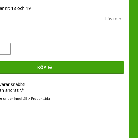
ar nr: 18 och 19
Läs mer...
+
KÖP
svarar snabbt!
an ändras \*
er under Innehåll > Produktsida