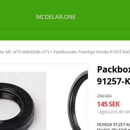
MCDELAR.ONE
ar MC-ATV-SideXSide-UTV
Packboxsats Framhjul Honda 91257-KA
Packbo
91257-K
296 SEK
145 SEK
Lägsta pris de s
HONDA 91257-KA3
Storlek 28x42x8