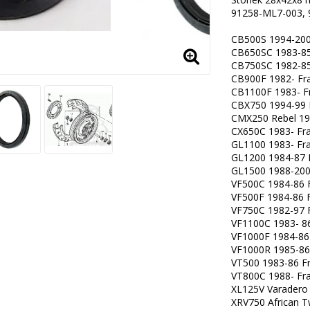
91258-ML7-003, 
CB500S 1994-20
CB650SC 1983-8
CB750SC 1982-8
CB900F 1982- F
CB1100F 1983- 
CBX750 1994-99
CMX250 Rebel 1
CX650C 1983- F
GL1100 1983- F
GL1200 1984-87
GL1500 1988-20
VF500C 1984-86 
VF500F 1984-86 
VF750C 1982-97 
VF1100C 1983- 8
VF1000F 1984-86
VF1000R 1985-8
VT500 1983-86 F
VT800C 1988- F
XL125V Varadero
XRV750 African 