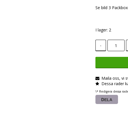
Se bild 3 Packbox
I lager: 2
-
Maila oss, vi 
Dessa rader k
\* Redigera dessa rad
DELA