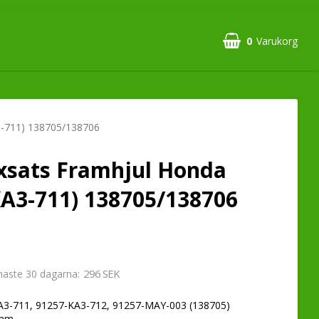
0
Varukorg
3-711) 138705/138706
xsats Framhjul Honda
A3-711) 138705/138706
296 SEK
enaste 30 dagarna
-711, 91257-KA3-712, 91257-MAY-003 (138705)
 mm