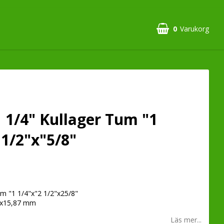
0
Varukorg
1 1/4" Kullager Tum "1
 1/2"x"5/8"
um "1 1/4"x"2 1/2"x25/8"
0x15,87 mm
Läs mer...