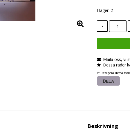
I lager: 2
-
Maila oss, vi 
Dessa rader k
\* Redigera dessa rad
DELA
Beskrivning