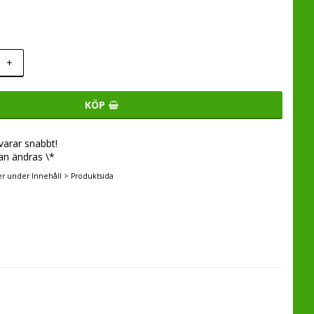
+
KÖP
svarar snabbt!
an ändras \*
er under Innehåll > Produktsida